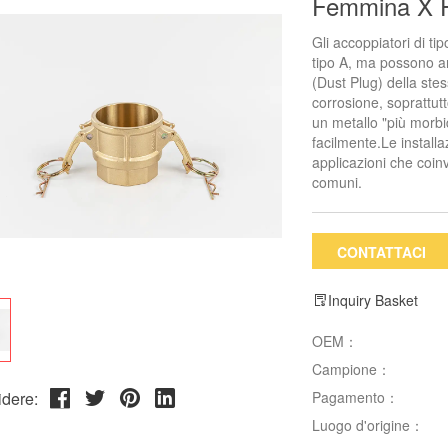
Femmina X 
Gli accoppiatori di ti
tipo A, ma possono an
(Dust Plug) della ste
corrosione, soprattut
un metallo "più morbi
facilmente.Le installa
applicazioni che coin
comuni.
CONTATTACI
Inquiry Basket
OEM：
Campione：
dere:
Pagamento：
Luogo d'origine：