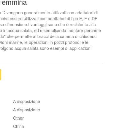
Femmina
po D vengono generalmente utilizzati con adattatori di
che essere utilizzati con adattatori di tipo E, F e DP
ssa dimensione.I vantaggi sono che è resistente alla
to in acqua salata, ed è semplice da montare perché è
do" che permette ai bracci della camma di chiudersi
zioni marine, le operazioni in pozzi profondi e le
volgono acqua salata sono esempi di applicazioni
A disposizione
A disposizione
Other
China